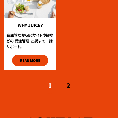
WHY JUICE?
在庫管理からECサイトや卸な
どの
受注管理・出荷まで一括
サポート。
READ MORE
1
2